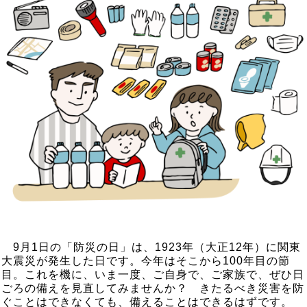
9
月
1
日の「防災の日」は、
1923
年（大正
12
年）に関東
大震災が発生した日です。今年はそこから
100
年目の節
目。これを機に、いま一度、ご自身で、ご家族で、ぜひ日
ごろの備えを見直してみませんか？ きたるべき災害を防
ぐことはできなくても、備えることはできるはずです。