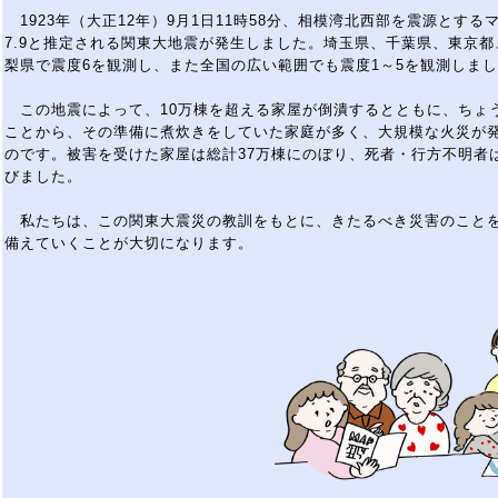
1923
年（大正
12
年）
9
月
1
日
11
時
58
分、相模湾北西部を震源とする
7.9
と推定される関東大地震が発生しました。埼玉県、千葉県、東京都
梨県で震度
6
を観測し、また全国の広い範囲でも震度
1
～
5
を観測しまし
この地震によって、
10
万棟を超える家屋が倒潰するとともに、ちょ
ことから、その準備に煮炊きをしていた家庭が多く、大規模な火災が
のです。被害を受けた家屋は総計
37
万棟にのぼり、死者・行方不明者
びました。
私たちは、この関東大震災の教訓をもとに、きたるべき災害のこと
備えていくことが大切になります。