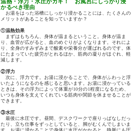
温熱・浮力・水圧がカギ！ お風呂にしっかり浸
かるべき理由
お湯をはった浴槽にしっかり浸かることには、たくさんの
メリットがあることを知っていますか？
①温熱効果
まずはもちろん、身体が温まるということ。身体が温ま
り、血管が広がると、血のめぐりがよくなります。それによ
り、全身のすみずみまで酸素や栄養分が運ばれるのです。体
にたまっていた疲労がとれるほか、筋肉の凝りがほぐれ、軽
減します。
②浮力
次に、浮力です。お湯に浸かることで、身体がふわっと浮
いたようになるのを感じると思います。お湯に浸かっている
ときは、その浮力によって体重が10分の1程度になるため、
いつも身体を支えてくれている筋肉や関節を休ませることが
できます。
③水圧
最後に水圧です。昼間、デスクワークで座りっぱなしだっ
たり、立ち仕事をずっとしていると、脚がむくんでしまいま
す。お湯に浸かることで身体に水圧がかかると、静脈にも圧