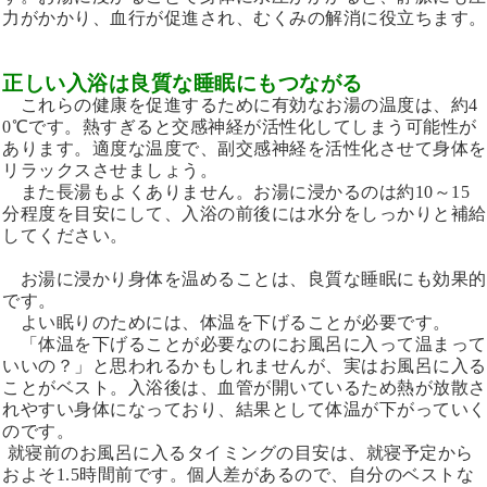
力がかかり、血行が促進され、むくみの解消に役立ちます。
正しい入浴は良質な睡眠にもつながる
これらの健康を促進するために有効なお湯の温度は、約4
0℃です。熱すぎると交感神経が活性化してしまう可能性が
あります。適度な温度で、副交感神経を活性化させて身体を
リラックスさせましょう。
また長湯もよくありません。お湯に浸かるのは約10～15
分程度を目安にして、入浴の前後には水分をしっかりと補給
してください。
お湯に浸かり身体を温めることは、良質な睡眠にも効果的
です。
よい眠りのためには、体温を下げることが必要です。
「体温を下げることが必要なのにお風呂に入って温まって
いいの？」と思われるかもしれませんが、実はお風呂に入る
ことがベスト。入浴後は、血管が開いているため熱が放散さ
れやすい身体
になっており、結果として体温が下がっていく
のです。
就寝前のお風呂に入るタイミングの目安は、就寝予定から
およそ1.5時間前です。個人差があるので、自分のベストな