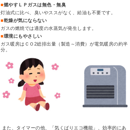
■
燃やすＬＰガスは無色・無臭
灯油式に比べ、臭いやススがなく、給油も不要です。
■
乾燥が気にならない
ガスの燃焼では適度の水蒸気が発生します。
■
環境にもやさしい
ガス暖房はＣＯ2総排出量（製造～消費）が電気暖房の約半
分。
また、タイマーの他、「気くばりエコ機能」、効率的にあ